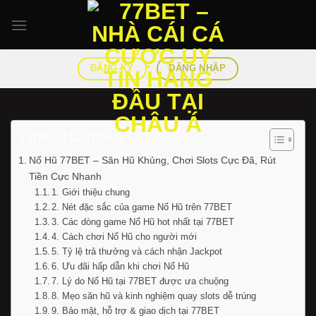
Bỏ
qua
nội
dung
ĐĂNG KÝ
ĐĂNG NHẬP
Table of Contents
Nổ Hũ 77BET – Săn Hũ Khủng, Chơi Slots Cực Đã, Rút
Tiền Cực Nhanh
1. Giới thiệu chung
2. Nét đặc sắc của game Nổ Hũ trên 77BET
3. Các dòng game Nổ Hũ hot nhất tại 77BET
4. Cách chơi Nổ Hũ cho người mới
5. Tỷ lệ trả thưởng và cách nhận Jackpot
6. Ưu đãi hấp dẫn khi chơi Nổ Hũ
7. Lý do Nổ Hũ tại 77BET được ưa chuộng
8. Mẹo săn hũ và kinh nghiệm quay slots dễ trúng
9. Bảo mật, hỗ trợ & giao dịch tại 77BET