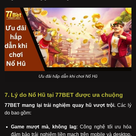
Ưu đãi hấp dẫn khi chơi Nổ Hũ
7. Lý do Nổ Hũ tại 77BET được ưa chuộng
77BET mang lại trải nghiệm quay hũ vượt trội.
Các lý
do bao gồm:
Game mượt mà, không lag
: Công nghệ tối ưu hóa
đảm bảo trải nghiệm liền mạch trên mobile và desktop,