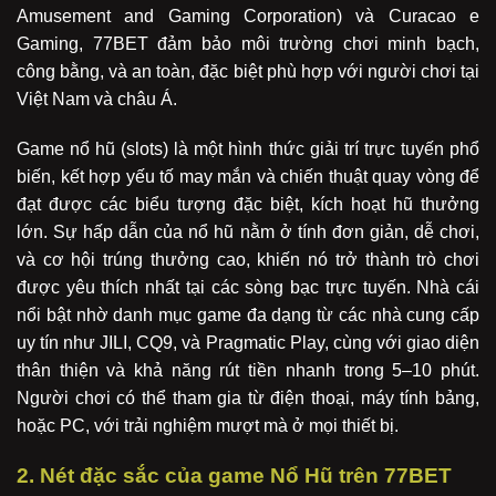
Amusement and Gaming Corporation) và Curacao e
Gaming, 77BET đảm bảo môi trường chơi minh bạch,
công bằng, và an toàn, đặc biệt phù hợp với người chơi tại
Việt Nam và châu Á.
Game nổ hũ (slots) là một hình thức giải trí trực tuyến phổ
biến, kết hợp yếu tố may mắn và chiến thuật quay vòng để
đạt được các biểu tượng đặc biệt, kích hoạt hũ thưởng
lớn. Sự hấp dẫn của nổ hũ nằm ở tính đơn giản, dễ chơi,
và cơ hội trúng thưởng cao, khiến nó trở thành trò chơi
được yêu thích nhất tại các sòng bạc trực tuyến. Nhà cái
nổi bật nhờ danh mục game đa dạng từ các nhà cung cấp
uy tín như JILI, CQ9, và Pragmatic Play, cùng với giao diện
thân thiện và khả năng rút tiền nhanh trong 5–10 phút.
Người chơi có thể tham gia từ điện thoại, máy tính bảng,
hoặc PC, với trải nghiệm mượt mà ở mọi thiết bị.
2. Nét đặc sắc của game Nổ Hũ trên 77BET