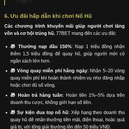
77BET
6. Ưu đãi hấp dẫn khi chơi Nổ Hũ
Các chương trình khuyến mãi giúp người chơi tăng
vốn và cơ hội trúng hũ.
77BET mang đến các ưu đãi:
🎁 Thưởng nạp đầu 150%
: Nạp 1 triệu đồng nhận
thêm 1,5 triệu đồng để quay hũ, giúp người mới có
ngân sách lớn hơn.
🎁 Vòng quay miễn phí hằng ngày
: Nhận 5–20 vòng
quay miễn phí khi hoàn thành nhiệm vụ như đăng nhập
hoặc chơi đủ số vòng.
🎁 Hoàn trả hàng tuần
: Hoàn tiền 1%–5% dựa trên
doanh thu cược, không giới hạn số tiền.
🎁 Sự kiện đua top nổ hũ
: Xếp hạng theo doanh thu
quay hũ để nhận thưởng tiền mặt, điện thoại, hoặc quà
giá trị, với tổng giải thưởng lên đến 50 triệu VNĐ.