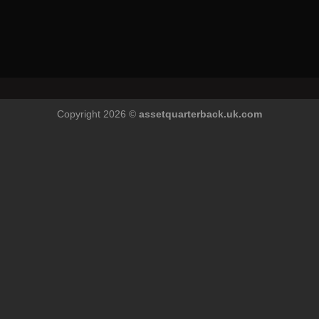
Copyright 2026 ©
assetquarterback.uk.com