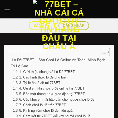
Bỏ
qua
nội
dung
ĐĂNG KÝ
ĐĂNG NHẬP
Table of Contents
Lô Đề 77BET – Sân Chơi Lô Online An Toàn, Minh Bạch,
Tỷ Lệ Cao
1. Giới thiệu chung về Lô Đề 77BET
2. Các hình thức lô đề phổ biến
3. Tỷ lệ ăn lô đề tại 77BET
4. Ưu điểm khi chơi lô đề online tại 77BET
5. Bảo mật thông tin & giao dịch tại 77BET
6. Các khuyến mãi hấp dẫn cho người chơi lô đề
7. Cách chơi lô đề trên 77BET
8. Kinh nghiệm chơi lô đề hiệu quả
9. Cam kết từ 77BET đối với người chơi lô đề