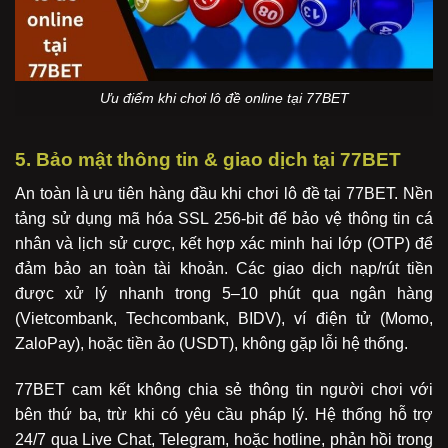
Ưu điểm khi chơi lô đề online tại 77BET
5. Bảo mật thông tin & giao dịch tại 77BET
An toàn là ưu tiên hàng đầu khi chơi lô đề tại 77BET. Nền
tảng sử dụng mã hóa SSL 256-bit để bảo vệ thông tin cá
nhân và lịch sử cược, kết hợp xác minh hai lớp (OTP) để
đảm bảo an toàn tài khoản. Các giao dịch nạp/rút tiền
được xử lý nhanh trong 5–10 phút qua ngân hàng
(Vietcombank, Techcombank, BIDV), ví điện tử (Momo,
ZaloPay), hoặc tiền ảo (USDT), không gặp lỗi hệ thống.
77BET cam kết không chia sẻ thông tin người chơi với
bên thứ ba, trừ khi có yêu cầu pháp lý. Hệ thống hỗ trợ
24/7 qua Live Chat, Telegram, hoặc hotline, phản hồi trong