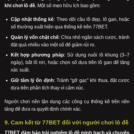
khi chơi lô đề.
Một số mẹo hữu ích bao gồm:
Cập nhật thống kê
: Theo dõi cầu lô đẹp, lô gan, hoặc
số thường xuất hiện qua thống kê trên 77BET.
Quản lý vốn chặt chẽ
: Chia nhỏ ngân sách cược, tránh
đặt quá nhiều vào một số để giảm rủi ro.
Kết hợp phương pháp
: Sử dụng nuôi lô khung (3–7
ngày), bắt lô rơi, hoặc chọn số dựa trên lô gan để tăng
xác suất.
Giữ tâm lý ổn định
: Tránh “gỡ gạc” khi thua, đặt cược
dựa trên phân tích thay vì cảm xúc.
Người chơi nên tận dụng các công cụ thống kê trên nền
tảng để đưa ra quyết định chính xác.
9. Cam kết từ 77BET đối với người chơi lô đề
77BET đảm bảo trải nghiệm lô đề minh bạch và chuyên