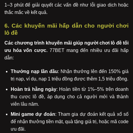
1–3 phút để giải quyết các vấn đề như lỗi giao dịch hoặc
thắc mắc về kết quả.
6. Các khuyến mãi hấp dẫn cho người chơi
lô đề
Các chương trình khuyến mãi giúp người chơi lô đề tối
ưu hóa vốn cược.
77BET mang đến nhiều ưu đãi hấp
dẫn:
Thưởng nạp lần đầu
: Nhận thưởng lên đến 150% giá
trị nạp, ví dụ, nạp 1 triệu đồng được thêm 1,5 triệu đồng.
Hoàn trả hằng ngày
: Hoàn tiền từ 1%–5% trên doanh
thu cược lô đề, áp dụng cho cả người mới và thành
viên lâu năm.
Mini game dự đoán
: Tham gia dự đoán kết quả xổ số
để nhận thưởng tiền mặt, quà tặng giá trị, hoặc mã code
ưu đãi.