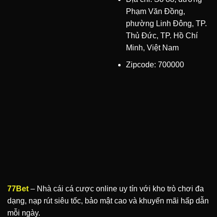
Phạm Văn Đồng,
phường Linh Đông, TP.
Thủ Đức, TP. Hồ Chí
Minh, Việt Nam
Zipcode: 700000
77Bet
– Nhà cái cá cược online uy tín với kho trò chơi đa
dạng, nạp rút siêu tốc, bảo mật cao và khuyến mãi hấp dẫn
mỗi ngày.