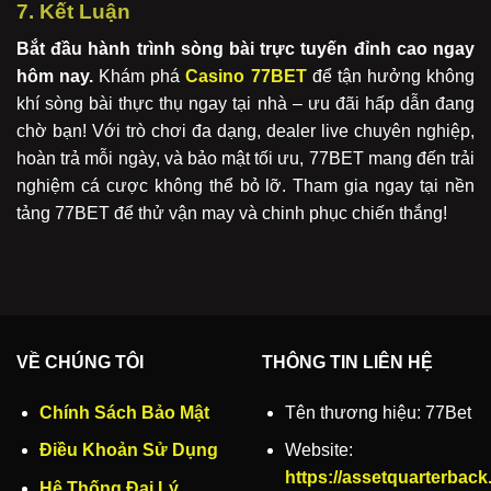
7. Kết Luận
Bắt đầu hành trình sòng bài trực tuyến đỉnh cao ngay
hôm nay.
Khám phá
Casino 77BET
để tận hưởng không
khí sòng bài thực thụ ngay tại nhà – ưu đãi hấp dẫn đang
chờ bạn! Với trò chơi đa dạng, dealer live chuyên nghiệp,
hoàn trả mỗi ngày, và bảo mật tối ưu, 77BET mang đến trải
nghiệm cá cược không thể bỏ lỡ. Tham gia ngay tại nền
tảng 77BET để thử vận may và chinh phục chiến thắng!
VỀ CHÚNG TÔI
THÔNG TIN LIÊN HỆ
Chính Sách Bảo Mật
Tên thương hiệu:
77Bet
Điều Khoản Sử Dụng
Website:
https://assetquarterback
Hệ Thống Đại Lý