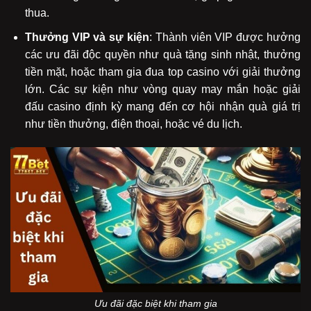
thua.
Thưởng VIP và sự kiện
: Thành viên VIP được hưởng
các ưu đãi độc quyền như quà tặng sinh nhật, thưởng
tiền mặt, hoặc tham gia đua top casino với giải thưởng
lớn. Các sự kiện như vòng quay may mắn hoặc giải
đấu casino định kỳ mang đến cơ hội nhận quà giá trị
như tiền thưởng, điện thoại, hoặc vé du lịch.
Ưu đãi đặc biệt khi tham gia